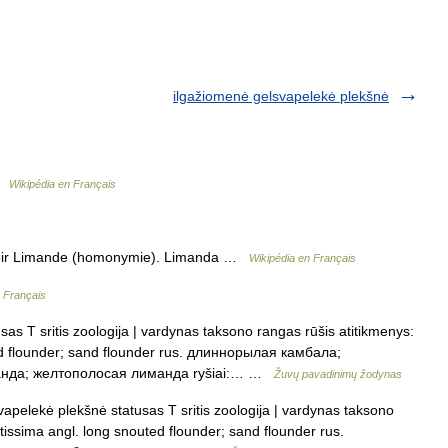
ilgažiomenė gelsvapelekė plekšnė
 …
Wikipédia en Français
voir Limande (homonymie). Limanda …
Wikipédia en Français
n Français
as T sritis zoologija | vardynas taksono rangas rūšis atitikmenys:
ed flounder; sand flounder rus. длиннорылая камбала;
нда; желтополосая лиманда ryšiai:… …
Žuvų pavadinimų žodynas
pelekė plekšnė statusas T sritis zoologija | vardynas taksono
tissima angl. long snouted flounder; sand flounder rus.