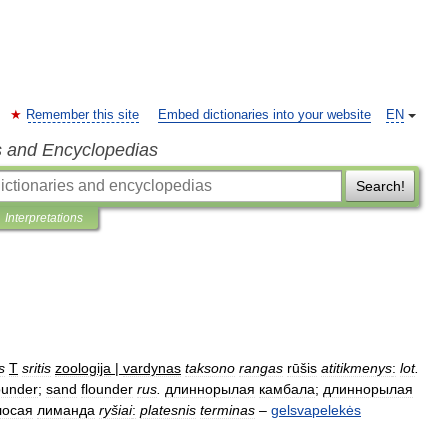
Remember this site
Embed dictionaries into your website
EN
s and Encyclopedias
Search!
Interpretations
s
T
sritis
zoologija
|
vardynas
taksono
rangas
rūšis
atitikmenys
:
lot
.
ounder
;
sand
flounder
rus
.
длиннорылая
камбала
;
длиннорылая
лосая
лиманда
ryšiai
:
platesnis
terminas
–
gelsvapelekės