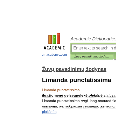
Academic Dictionarie
en-academic.com
Žuvų pavadinimų žodynas
Žuvų pavadinimų žodynas
Limanda punctatissima
Limanda
punctatissima
ilgažiomenė
gelsvapelekė
plekšnė
statusa
Limanda
punctatissima
angl
.
long
-
snouted
fl
лиманда
;
желтобрюхая
лиманда
;
желтопо
plekšnės