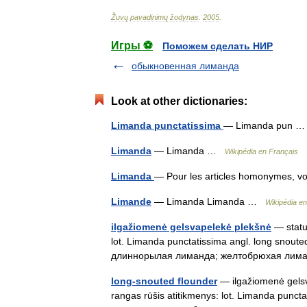
Žuvų
pavadinimų
žodynas
.
2005
.
Игры ⚽
Поможем сделать НИР
обыкновенная лиманда
Look at other dictionaries:
Limanda punctatissima
— Limanda pun
Limanda
— Limanda …
Wikipédia en Français
Limanda
— Pour les articles homonymes, 
Limande
— Limanda Limanda …
Wikipédia e
ilgažiomenė gelsvapelekė plekšnė
— status
lot. Limanda punctatissima angl. long snout
длиннорылая лиманда; желтобрюхая лима
long-snouted flounder
— ilgažiomenė gelsva
rangas rūšis atitikmenys: lot. Limanda puncta