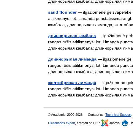
длиннорылая камбала; длиннорылая ли
sand flounder
— ilgažiomenė gelsvapelekė pl
atitikmenys: lot. Limanda punctatissima angl
камбала; длиннорылая лиманда; желто
длиннорылая камбала
— ilgažiomenė gelsv
rangas rūšis atitikmenys: lot. Limanda puncta
длиннорылая камбала; длиннорылая ли
длиннорылая лиманда
— ilgažiomenė gels
rangas rūšis atitikmenys: lot. Limanda puncta
длиннорылая камбала; длиннорылая ли
желтобрюхая лиманда
— ilgažiomenė gelsv
rangas rūšis atitikmenys: lot. Limanda puncta
длиннорылая камбала; длиннорылая ли
© Academic, 2000-2026
Contact us:
Technical Support
,
Dictionaries export
, created on PHP,
Joomla,
Dr